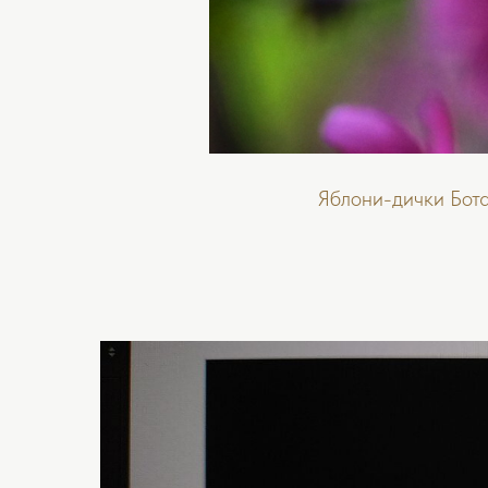
Яблони-дички Бот